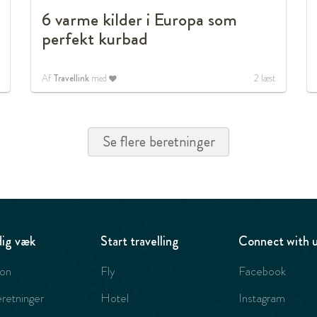
6 varme kilder i Europa som
perfekt kurbad
Af
Travellink
med
2
læst
Se flere beretninger
ig væk
Start travelling
Connect with 
ion
Fly
Facebook
retninger
Hotel
Instagram