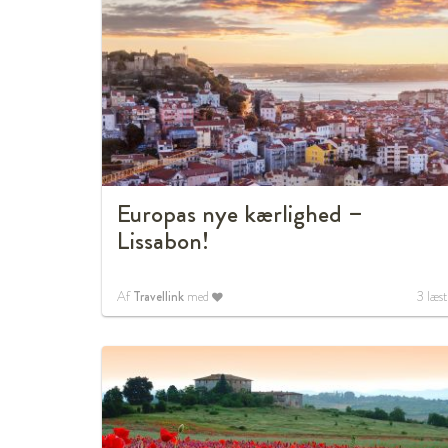
Europas nye kærlighed –
Lissabon!
Af
Travellink
med
3
læst