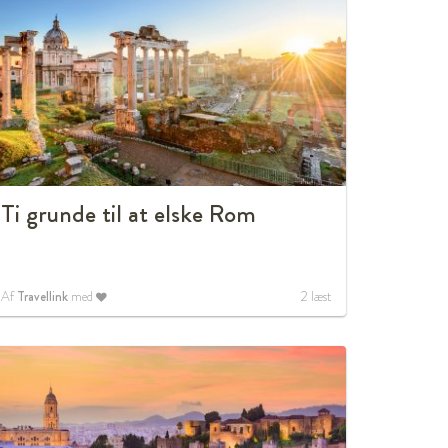
Ti grunde til at elske Rom
Af
Travellink
med
2
læst