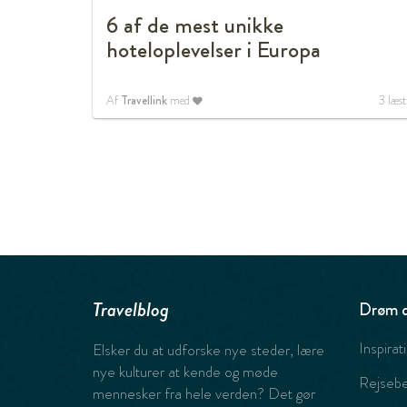
6 af de mest unikke
hoteloplevelser i Europa
Af
Travellink
med
3
læst
Travelblog
Drøm d
Inspirat
Elsker du at udforske nye steder, lære
nye kulturer at kende og møde
Rejsebe
mennesker fra hele verden? Det gør