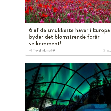
6 af de smukkeste haver i Europa
byder det blomstrende forår
velkomment!
Af
Travellink
med
3
læst