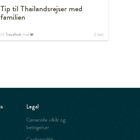
Tip til Thailandsrejser med
familien
Af
Travellink
med
2
læst
us
Legal
Generelle vilkår og
betingelser
Cookiepolitik