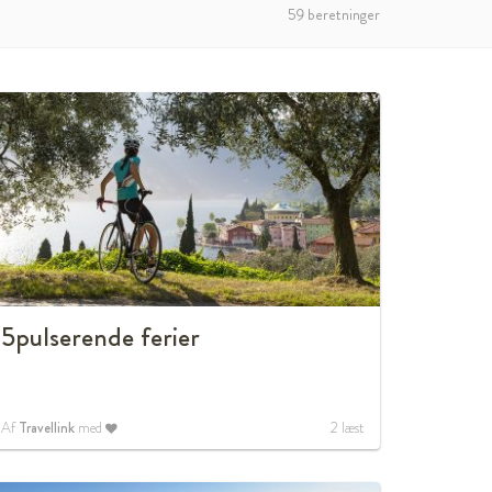
59 beretninger
5pulserende ferier
Af
Travellink
med
2
læst