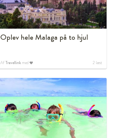
Oplev hele Malaga på to hjul
Af
Travellink
med
2
læst