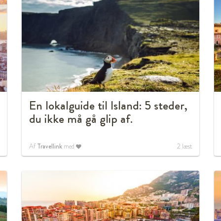
En lokalguide til Island: 5 steder,
du ikke må gå glip af.
Af
Travellink
med
2
læst