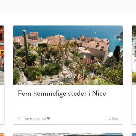
Fem hemmelige steder i Nice
Af
Travellink
med
2
læst