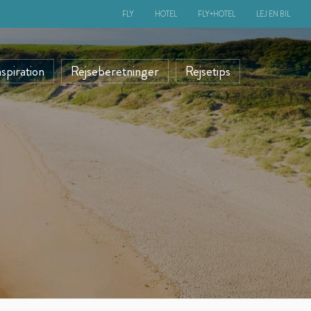
FLY
HOTEL
FLY+HOTEL
LEJ EN BIL
nspiration
Rejseberetninger
Rejsetips