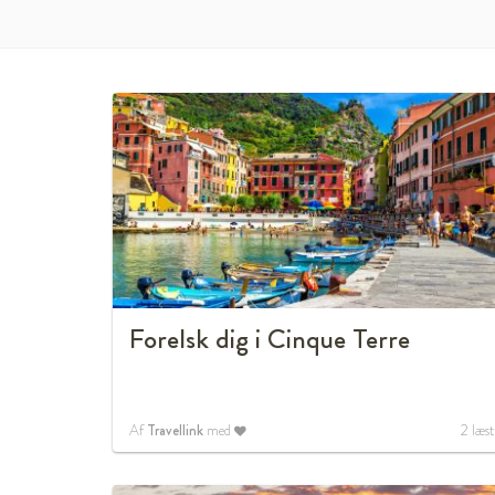
Forelsk dig i Cinque Terre
Af
Travellink
med
2
læst