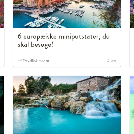
6 europæiske miniputstater, du
skal besøge!
Af
Travellink
med
4
læst