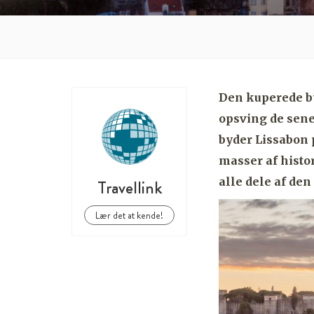
Den kuperede by
opsving de sene
byder Lissabon 
masser af histo
alle dele af den
Travellink
Lær det at kende!