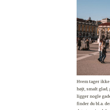
Hvem tager ikke 
højt, smalt glad,
ligger nogle gad
finder du bl.a. d