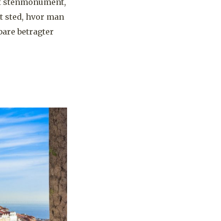
ort stenmonument,
t sted, hvor man
bare betragter