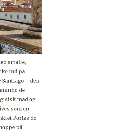
med smalle,
ecke ind på
e Santiago – den
Caminho de
ugisisk mad og
rives som en
nktet Portas do
t hoppe på