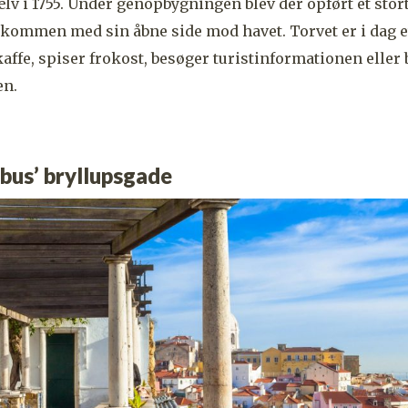
ælv i 1755. Under genopbygningen blev der opført et st
kommen med sin åbne side mod havet. Torvet er i dag e
affe, spiser frokost, besøger turistinformationen eller 
en.
bus’ bryllupsgade