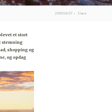
2019/04/07
•
3
læst
evet et stort
et stemning
mad, shopping og
gne, og opdag