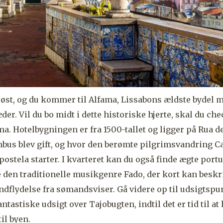
øst, og du kommer til Alfama, Lissabons ældste bydel 
der. Vil du bo midt i dette historiske hjerte, skal du ch
ma. Hotelbygningen er fra 1500-tallet og ligger på Rua d
mbus blev gift, og hvor den berømte pilgrimsvandring 
ostela starter. I kvarteret
kan du også finde ægte port
e den traditionelle musikgenre Fado, der kort kan besk
dflydelse fra sømandsviser. Gå videre op til udsigtspu
antastiske udsigt over Tajobugten, indtil det er tid til a
il byen.