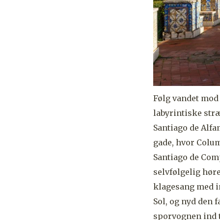
Følg vandet mod 
labyrintiske stræ
Santiago de Alfa
gade, hvor Colu
Santiago de Comp
selvfølgelig hør
klagesang med in
Sol, og nyd den f
sporvognen ind t