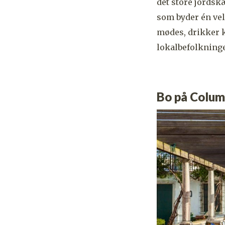
det store jordsk
som byder én vel
mødes, drikker k
lokalbefolkning
Bo på Colum