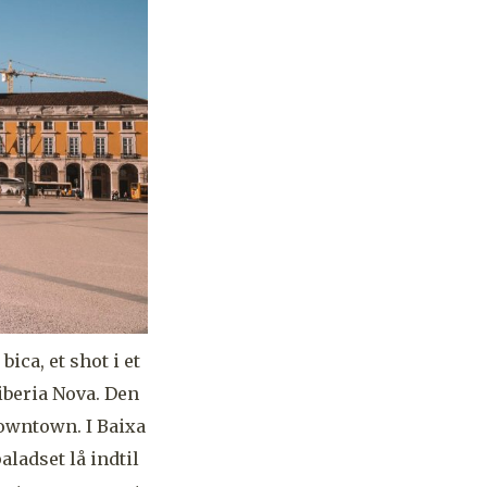
ca, et shot i et
Riberia Nova. Den
downtown. I Baixa
ladset lå indtil