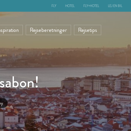
FLY
HOTEL
FLY+HOTEL
LEJ EN BIL
nspiration
Rejseberetninger
Rejsetips
ssabon!
by