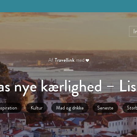
I
Af
Travellink
med
s nye kærlighed – Li
nspiration
Kultur
Mad og drikke
Seneste
Stor