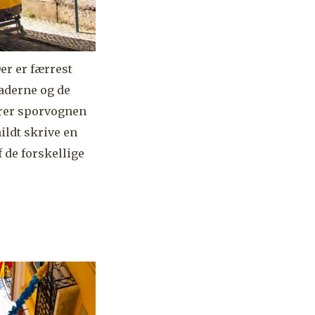
Der er færrest
aderne og de
kører sporvognen
nildt skrive en
 de forskellige