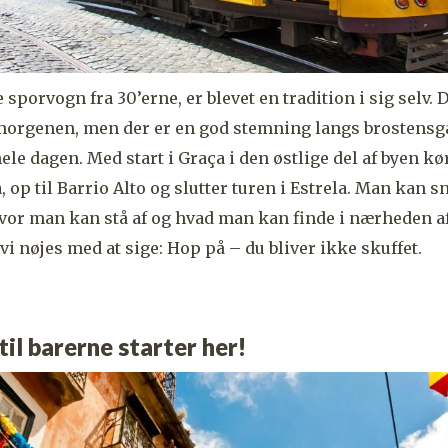
e sporvogn fra 30’erne, er blevet en tradition i sig selv. 
rgenen, men der er en god stemning langs brostensg
ele dagen. Med start i
Graça i den østlige del af byen 
, op til Barrio Alto og slutter turen i Estrela. Man kan s
hvor man kan stå af og hvad man kan finde i nærheden af
vi nøjes med at sige: Hop på – du bliver ikke skuffet.
til barerne starter her!