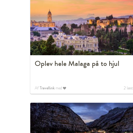
Oplev hele Malaga på to hjul
Af
Travellink
med
2
læst