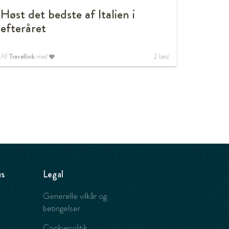
Høst det bedste af Italien i
efteråret
Af
Travellink
med
2
læst
us
Legal
Generelle vilkår og
betingelser
Cookiepolitik