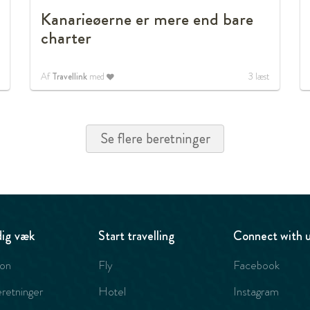
Kanarieøerne er mere end bare
charter
Af
Travellink
med
3
læst
Se flere beretninger
ig væk
Start travelling
Connect with 
ion
Fly
Facebook
retninger
Hotel
Instagram