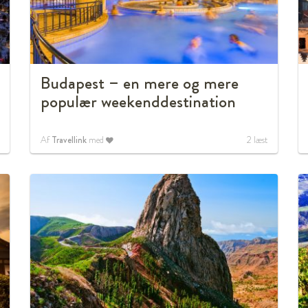
Budapest – en mere og mere
populær weekenddestination
Af
Travellink
med
2
læst