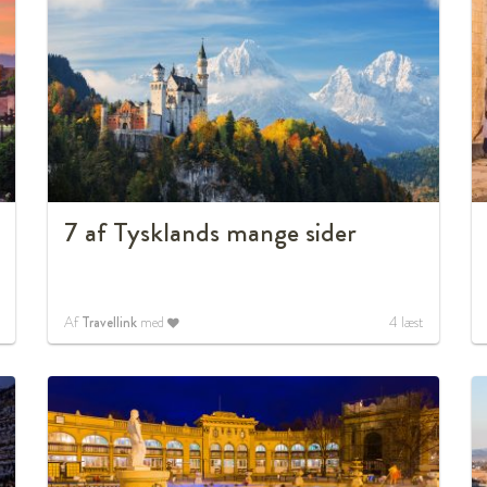
7 af Tysklands mange sider
Af
Travellink
med
4
læst