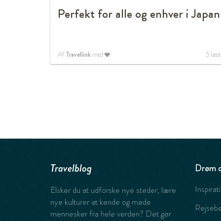
Perfekt for alle og enhver i Japan
Af
Travellink
med
5
læst
Travelblog
Drøm d
Inspirat
Elsker du at udforske nye steder, lære
nye kulturer at kende og møde
Rejsebe
mennesker fra hele verden? Det gør