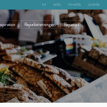
FLY
HOTEL
FLY+HOTEL
LEJ EN BIL
nspiration
Rejseberetninger
Rejsetips