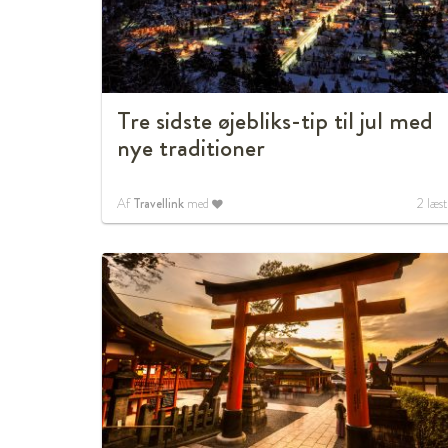
Tre sidste øjebliks-tip til jul med
nye traditioner
Af
Travellink
med
2
læst