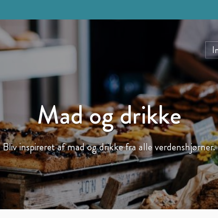
I
Mad og drikke
Bliv inspireret af mad og drikke fra alle verdenshjørner.