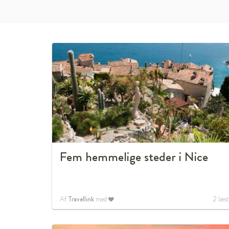
Fem hemmelige steder i Nice
Af
Travellink
med
2
læst