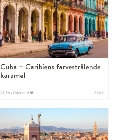
Cuba – Caribiens farvestrålende
karamel
Af
Travellink
med
2
læst