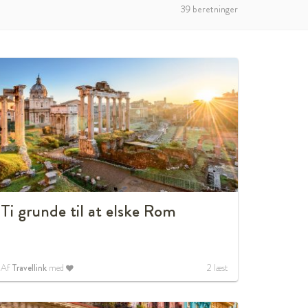
39 beretninger
Ti grunde til at elske Rom
Af
Travellink
med
2
læst