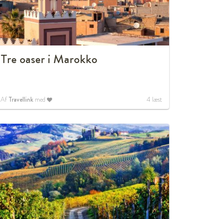
Tre oaser i Marokko
Af
Travellink
med
4
læst