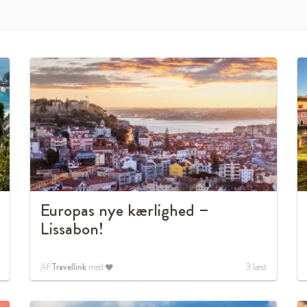
Europas nye kærlighed –
Lissabon!
Af
Travellink
med
3
læst