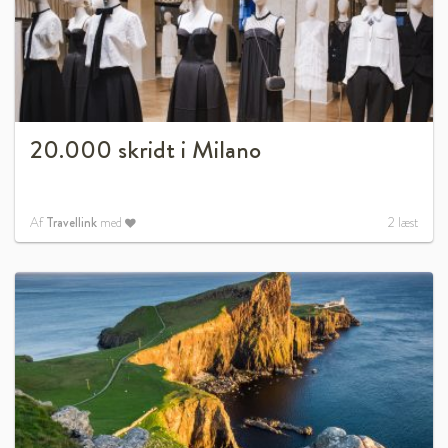
20.000 skridt i Milano
Af
Travellink
med
2
læst