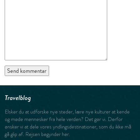
Travelblog
Elsker du at udforske nye steder, lære nye kulturer at kende
og møde mennesker fra hele verden? Det gør vi. Derfor
ønsker vi at dele vores yndlingsdestinationer, som du ikke må
gå glip af. Rejsen begynder her.