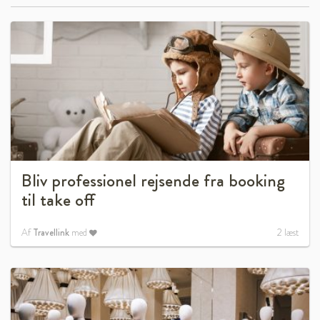
Bliv professionel rejsende fra booking
til take off
Af
Travellink
med
2
læst