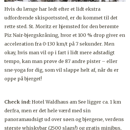
Hvis du længe har ledt efter et lidt ekstra
udfordrende skisportssted, er du kommet til det
rette sted. St. Moritz er hjemsted for den berømte
Piz Nair-bjergskråning, hvor et 100 % drop giver en
acceleration fra 0-130 km/t på 7 sekunder. Men
okay, hvis man vil op i fart i lidt mere adstadigt
tempo, kan man prøve de 87 andre pister – eller
sne-yoga for dig, som vil slappe helt af, når du er
oppe på bjerget!
Check ind:
Hotel Waldhaus am See ligger ca. 1 km
derfra, men er det hele værd med sin
panoramaudsigt ud over søen og bjergene, verdens
største whiskybar (2500 slags!) og gratis minibus,