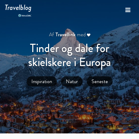
Travelblog
Af
Travellink
med
Tinder og dale for
skielskere i Europa
Inspiration
Natur
Seneste