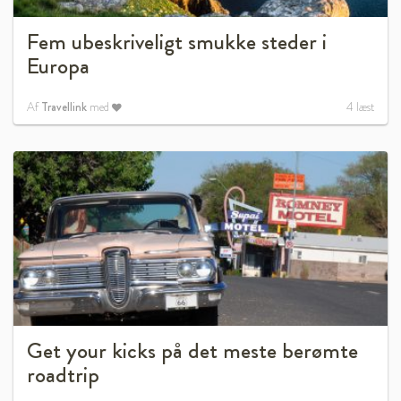
Fem ubeskriveligt smukke steder i
Europa
Af
Travellink
med
4
læst
Get your kicks på det meste berømte
roadtrip