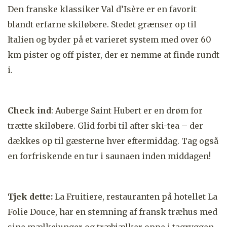
Den franske klassiker Val d’Isère er en favorit
blandt erfarne skiløbere. Stedet grænser op til
Italien og byder på et varieret system med over 60
km pister og off-pister, der er nemme at finde rundt
i.
Check ind
: Auberge Saint Hubert er en drøm for
trætte skiløbere. Glid forbi til after ski-tea – der
dækkes op til gæsterne hver eftermiddag. Tag også
en forfriskende en tur i saunaen inden middagen!
Tjek dette:
La Fruitiere, restauranten på hotellet La
Folie Douce, har en stemning af fransk træhus med
sine mælkejunger og træbjælker oppe i tagryggen.