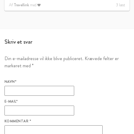
Af
Travellink
med
3
læst
Skriv et svar
Din e-mailadresse vil ikke blive publiceret.
Krævede felter er
markeret med
*
NAVN
*
E-MAIL
*
KOMMENTAR
*