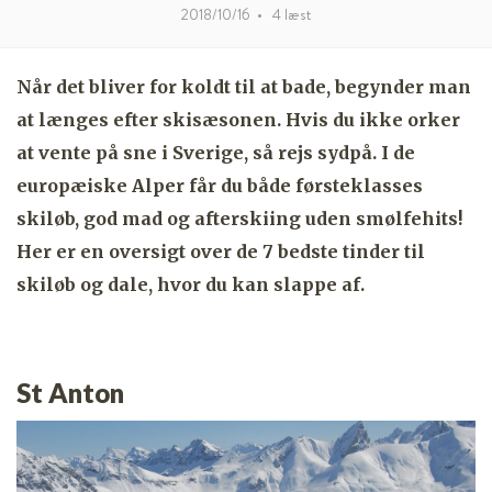
2018/10/16
•
4
læst
Når det bliver for koldt til at bade, begynder man
at længes efter skisæsonen. Hvis du ikke orker
at vente på sne i Sverige, så rejs sydpå. I de
europæiske Alper får du både førsteklasses
skiløb, god mad og afterskiing uden smølfehits!
Her er en oversigt over de 7 bedste tinder til
skiløb og dale, hvor du kan slappe af.
St Anton