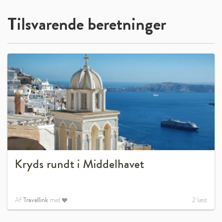
Tilsvarende beretninger
Kryds rundt i Middelhavet
Af
Travellink
med
2
læst