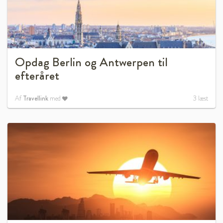
Opdag Berlin og Antwerpen til
efteråret
Af
Travellink
med
3
læst