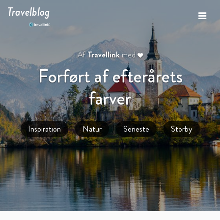
Travelblog
Af
Travellink
med
Forført af efterårets
farver
Inspiration
Natur
Seneste
Storby