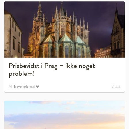
Prisbevidst i Prag – ikke noget
problem!
Af
Travellink
med
2
læst