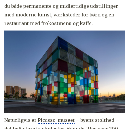
du både permanente og midlertidige udstillinger
med moderne kunst, værksteder for børn og en
restaurant med frokostmenu og kaffe.
Naturligvis er
Picasso-museet
– byens stolthed –
det helt store trækplaster. Her udstilles over 200