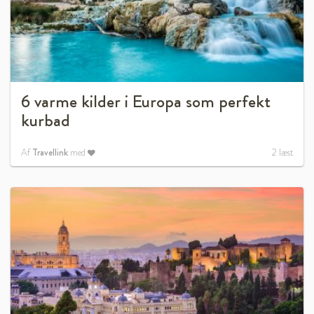
6 varme kilder i Europa som perfekt
kurbad
Af
Travellink
med
2
læst