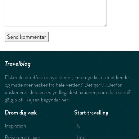
Travelblog
Elsker du at udforske nye steder, lære nye kulturer at kende
og møde mennesker fra hele verden? Det gør vi. Derfor
ønsker vi at dele vores yndlingsdestinationer, som du ikke må
gå glip af. Rejsen begynder her.
Drøm dig væk
Start travelling
Inspiration
Fly
Rejseberetninger
Hotel