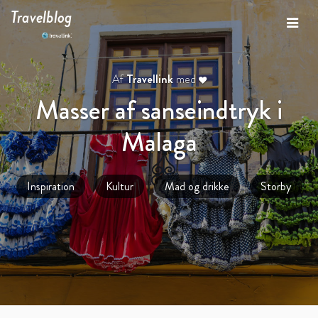
Travelblog
Af
Travellink
med
Masser af sanseindtryk i
Malaga
Inspiration
Kultur
Mad og drikke
Storby