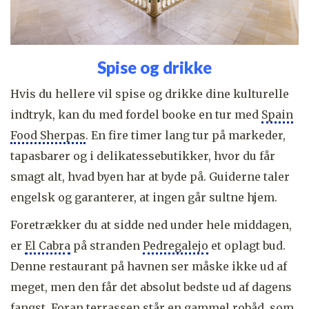
Spise og drikke
Hvis du hellere vil spise og drikke dine kulturelle
indtryk, kan du med fordel booke en tur med
Spain
Food Sherpas
. En fire timer lang tur på markeder,
tapasbarer og i delikatessebutikker, hvor du får
smagt alt, hvad byen har at byde på. Guiderne taler
engelsk og garanterer, at ingen går sultne hjem.
Foretrækker du at sidde ned under hele middagen,
er
El Cabra
på stranden
Pedregalejo
et oplagt bud.
Denne restaurant på havnen ser måske ikke ud af
meget, men den får det absolut bedste ud af dagens
fangst. Foran terrassen står en gammel robåd, som