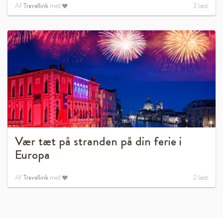
Af
Travellink
med
3
læst
Vær tæt på stranden på din ferie i
Europa
Af
Travellink
med
2
læst