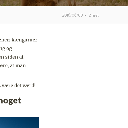
2016/06/03
•
2
læst
sener; kænguruer
ing og
en siden af
øre, at man
L være det værd!
 noget