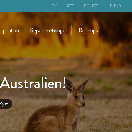
FLY
HOTEL
FLY+HOTEL
LEJ EN BIL
nspiration
Rejseberetninger
Rejsetips
 Australien!
Kyst