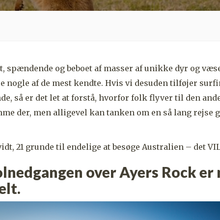
nt, spændende og beboet af masser af unikke dyr og væ
e nogle af de mest kendte. Hvis vi desuden tilføjer surf
de, så er det let at forstå, hvorfor folk flyver til den and
mme der, men alligevel kan tanken om en så lang rejse g
vidt, 21 grunde til endelige at besøge Australien – det VI
solnedgangen over Ayers Rock er
elt.