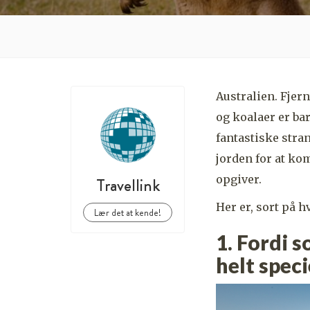
Australien. Fjer
og koalaer er bar
fantastiske stran
jorden for at ko
opgiver.
Travellink
Her er, sort på h
Lær det at kende!
1. Fordi 
helt speci