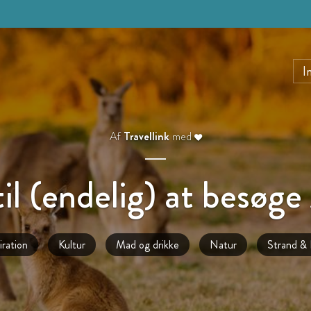
I
Af
Travellink
med
il (endelig) at besøge
iration
Kultur
Mad og drikke
Natur
Strand & 