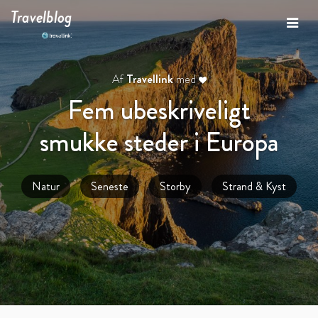
Travelblog
Af
Travellink
med
Fem ubeskriveligt
smukke steder i Europa
Natur
Seneste
Storby
Strand & Kyst