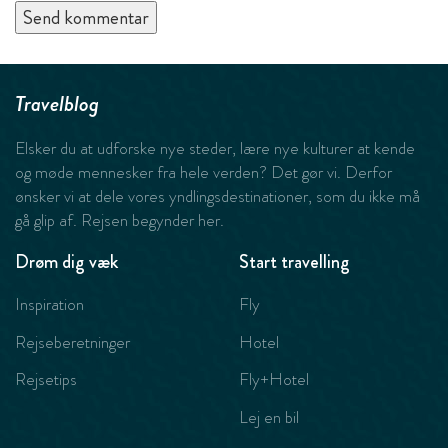
Travelblog
Elsker du at udforske nye steder, lære nye kulturer at kende
og møde mennesker fra hele verden? Det gør vi. Derfor
ønsker vi at dele vores yndlingsdestinationer, som du ikke må
gå glip af. Rejsen begynder her.
Drøm dig væk
Start travelling
Inspiration
Fly
Rejseberetninger
Hotel
Rejsetips
Fly+Hotel
Lej en bil