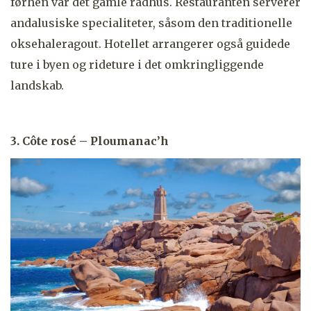
førhen var det gamle rådhus. Restauranten serverer
andalusiske specialiteter, såsom den traditionelle
oksehaleragout. Hotellet arrangerer også guidede
ture i byen og rideture i det omkringliggende
landskab.
3. Côte rosé – Ploumanac’h