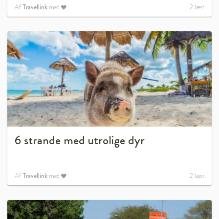
Af
Travellink
med
2
læst
6 strande med utrolige dyr
Af
Travellink
med
2
læst