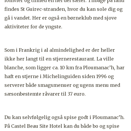
lomvier og tilmed en hel del sæler. Tilbage på land
findes
St Guirec-stranden, hvor du kan sole dig og
gå i vandet. Her er også en børneklub med sjove
aktiviteter for de yngste.
Som i Frankrig i al almindelighed er der heller
ikke her langt til en stjernerestaurant. La ville
blanche, som ligger ca. 10 km fra Ploumanac’h, har
haft en stjerne i Michelinguiden siden 1996 og
serverer både smagsmenuer og ugens menu med
sæsonbestemte råvarer til 37 euro.
Du kan selvfølgelig også spise godt i Ploumanac’h.
På Castel Beau Site Hotel kan du både bo og spise