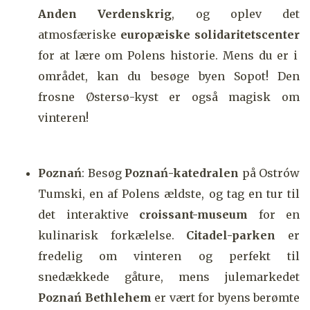
Anden Verdenskrig
, og oplev det
atmosfæriske
europæiske solidaritetscenter
for at lære om Polens historie. Mens du er i
området, kan du besøge byen Sopot! Den
frosne Østersø-kyst er også magisk om
vinteren!
Poznań
: Besøg
Poznań-katedralen
på Ostrów
Tumski, en af Polens ældste, og tag en tur til
det interaktive
croissant-museum
for en
kulinarisk forkælelse.
Citadel-parken
er
fredelig om vinteren og perfekt til
snedækkede gåture, mens julemarkedet
Poznań Bethlehem
er vært for byens berømte