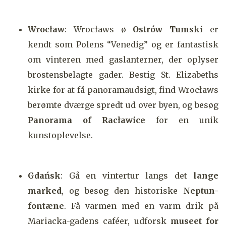
Wrocław
: Wrocławs ø
Ostrów Tumski
er
kendt som Polens “Venedig” og er fantastisk
om vinteren med gaslanterner, der oplyser
brostensbelagte gader. Bestig St. Elizabeths
kirke for at få panoramaudsigt, find Wrocławs
berømte dværge spredt ud over byen, og besøg
Panorama of Racławice
for en unik
kunstoplevelse.
Gdańsk
: Gå en vintertur langs det
lange
marked
, og besøg den historiske
Neptun-
fontæne
. Få varmen med en varm drik på
Mariacka-gadens caféer, udforsk
museet for