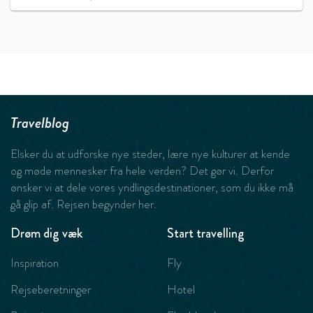
Travelblog
Elsker du at udforske nye steder, lære nye kulturer at kende
og møde mennesker fra hele verden? Det gør vi. Derfor
ønsker vi at dele vores yndlingsdestinationer, som du ikke må
gå glip af. Rejsen begynder her.
Drøm dig væk
Start travelling
Inspiration
Fly
Rejseberetninger
Hotel