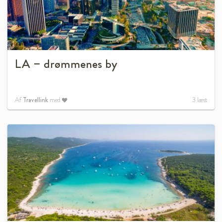
LA – drømmenes by
Af
Travellink
med
3
læst