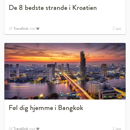
De 8 bedste strande i Kroatien
Af
Travellink
med
2
læst
Føl dig hjemme i Bangkok
Af
Travellink
med
2
læst