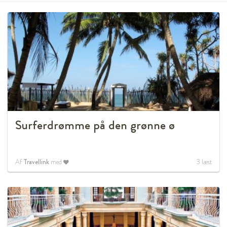
Surferdrømme på den grønne ø
Af
Travellink
med
3
læst